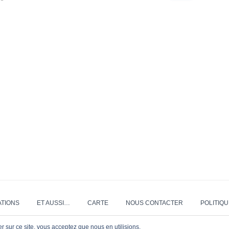
c
h
e
r
c
h
e
r
:
ATIONS
ET AUSSI…
CARTE
NOUS CONTACTER
POLITIQU
er sur ce site, vous acceptez que nous en utilisions.