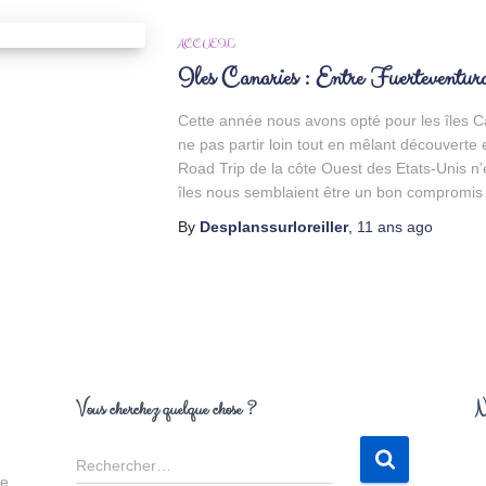
ACCUEIL
Iles Canaries : Entre Fuerteventur
Cette année nous avons opté pour les îles Ca
ne pas partir loin tout en mêlant découverte 
Road Trip de la côte Ouest des Etats-Unis n’
îles nous semblaient être un bon compromis
By
Desplanssurloreiller
,
11 ans
ago
Vous cherchez quelque chose ?
N
R
Rechercher…
e
de