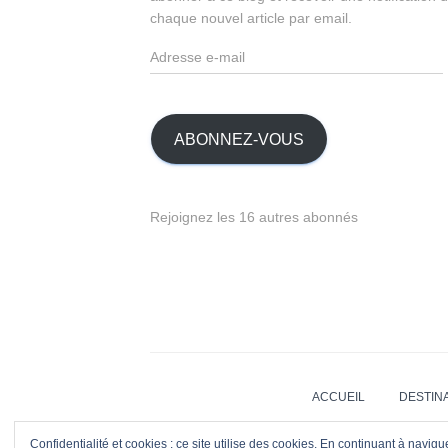
chaque nouvel article par email.
A
d
r
e
s
ABONNEZ-VOUS
s
e
e
Rejoignez les 16 autres abonnés
-
m
a
i
l
ACCUEIL
DESTIN
Confidentialité et cookies : ce site utilise des cookies. En continuant à navigu