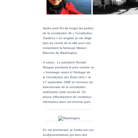
Après avoir fini de longer les jardins
de la constitution dit « Constitution
Gardens » en anglais, je me dirige
plus au centre de la ville pour voir
notamment la fameuse Maison
Blanche de Washington.
A savoir : Le président Ronald
Reagan proclama le parc comme un
« hommage vivant à l’héritage de
la Constitution des États-Unis » le
17 septembre 1986 en honneur du
bicentenaire de la constitution
américaine cette année-là. On
trouve effectivement de nombreux
mémoriaux dans cet énorme parc.
En me promenant, je tombe sur ces
sculptures/statues qui sont des