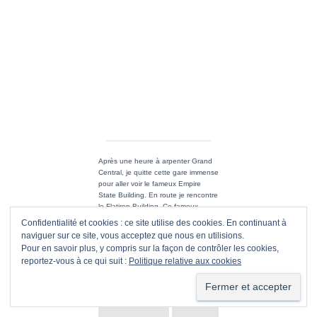
Nous finirons notre journée dans un
bar du côté de Greenwich Village.
Confidentialité et cookies : ce site utilise des cookies. En continuant à
naviguer sur ce site, vous acceptez que nous en utilisions.
Pour en savoir plus, y compris sur la façon de contrôler les cookies,
Je finirais mon séjour comme je l’ai
reportez-vous à ce qui suit :
Politique relative aux cookies
commencé, avec une dernière
journée à Central Parc et la visite de
la très belle université de Columbia
accompagnée cette fois-ci de Julia
et Vincent avant mon retour à Paris.