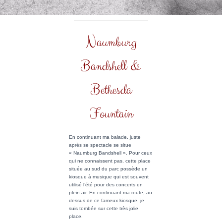
Naumburg
Bandshell &
Bethesda
Fountain
En continuant ma balade, juste
après se spectacle se situe
« Naumburg Bandshell ». Pour ceux
qui ne connaissent pas, cette place
située au sud du parc possède un
kiosque à musique qui est souvent
utilisé l’été pour des concerts en
plein air. En continuant ma route, au
dessus de ce fameux kiosque, je
suis tombée sur cette très jolie
place.