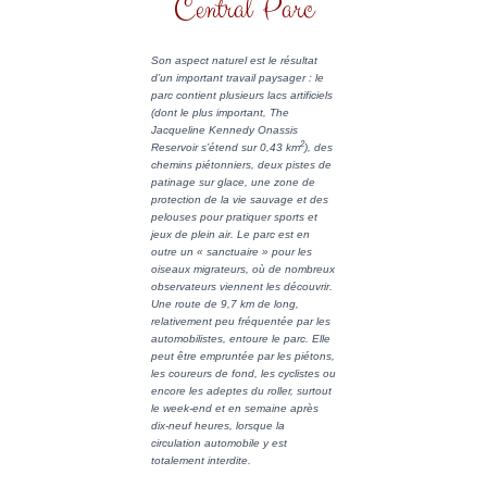
Central Parc
Son aspect naturel est le résultat
d’un important travail paysager : le
parc contient plusieurs lacs artificiels
(dont le plus important, The
Jacqueline Kennedy Onassis
2
Reservoir s’étend sur
0,43 km
), des
chemins piétonniers, deux pistes de
patinage sur glace, une zone de
protection de la vie sauvage et des
pelouses pour pratiquer sports et
jeux de plein air. Le parc est en
outre un « sanctuaire » pour les
oiseaux migrateurs, où de nombreux
observateurs viennent les découvrir.
Une route de
9,7 km
de long,
relativement peu fréquentée par les
automobilistes, entoure le parc. Elle
peut être empruntée par les piétons,
les coureurs de fond, les cyclistes ou
encore les adeptes du roller, surtout
le week-end et en semaine après
dix-neuf heures, lorsque la
circulation automobile y est
totalement interdite.