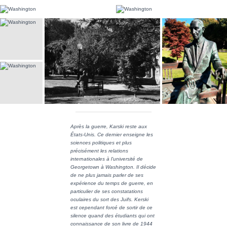
Après la guerre, Karski reste aux
États-Unis. Ce dernier enseigne les
sciences politiques et plus
précisément les relations
internationales à l’université de
Georgetown à Washington. Il décide
de ne plus jamais parler de ses
expérience du temps de guerre, en
particulier de ses constatations
oculaires du sort des Juifs. Kerski
est cependant forcé de sortir de ce
silence quand des étudiants qui ont
connaissance de son livre de 1944