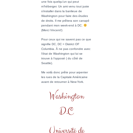
une fois quelqu’un qui peut
m’héberger. Un ami venu tout juste
s’installer dans la banlieue de
Washington pour faire des études
de droits. Il me prêtera son canapé
pendant mon week-end à DC.
(Merci Vincent!)
Pour ceux qui ne savent pas ce que
signifie DC, DC = District OF
Columbia. À ne pas confondre avec
l’état de Washington qui lui se
trouve à l’opposé ( du côté de
Seattle).
Me voilà donc prête pour arpenter
les rues de la Capitale Américaine
avant de retourner à New-York.
Washington
D.C
Université de