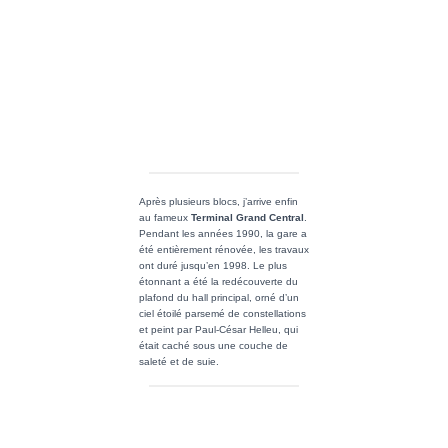
à Gossip Girl. Ceux qui regardent
me comprendront lorsque je dirais
que monter tout en haut m’a rappelé
la fameuse scène entre Chuck &
Blair ou cette dernière lui dit cette
phrase culte : » 3 words, say it and
I’m yours « . Evidemment ceux qui
ne regardent pas ne comprendront
pas. Tant pis, faudra vous y mettre
;).
Mis à part cette parenthèse, la vue
est sublime (pas autant que celle du
Chrysler) et sous mes yeux se
dessine une ville qui grouille.
Ground Zéro &
Wall Street
Avant dernier jour à New York.
Aujourd’hui c’est Vincent (qui m’a
hébergé à Washington) qui vient à
NY nous voir Julia & moi. Julia c’est