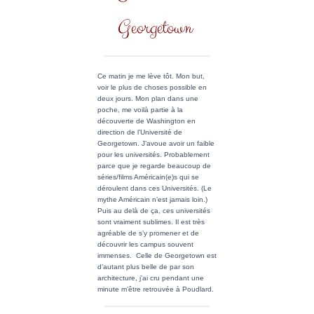
Georgetown
Ce matin je me lève tôt. Mon but,
voir le plus de choses possible en
deux jours. Mon plan dans une
poche, me voilà partie à la
découverte de Washington en
direction de l’Université de
Georgetown. J’avoue avoir un faible
pour les universités. Probablement
parce que je regarde beaucoup de
séries/films Américain(e)s qui se
déroulent dans ces Universités. (Le
mythe Américain n’est jamais loin.)
Puis au delà de ça, ces universités
sont vraiment sublimes. Il est très
agréable de s’y promener et de
découvrir les campus souvent
immenses. Celle de Georgetown est
d’autant plus belle de par son
architecture, j’ai cru pendant une
minute m’être retrouvée à Poudlard.