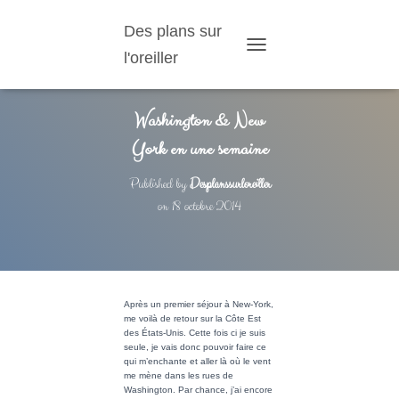
Des plans sur
l'oreiller
T
O
G
G
Washington & New
L
York en une semaine
E
N
A
Published by
Desplanssurloreiller
V
on
18 octobre 2014
I
G
A
T
I
O
Après un premier séjour à New-York,
N
me voilà de retour sur la Côte Est
des États-Unis. Cette fois ci je suis
seule, je vais donc pouvoir faire ce
qui m’enchante et aller là où le vent
me mène dans les rues de
Washington. Par chance, j’ai encore