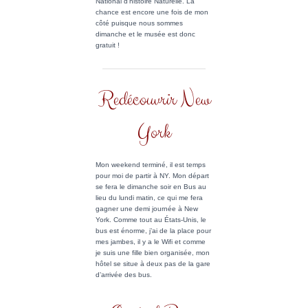
National d’histoire Naturelle. La
chance est encore une fois de mon
côté puisque nous sommes
dimanche et le musée est donc
gratuit !
Redécouvrir New
York
Mon weekend terminé, il est temps
pour moi de partir à NY. Mon départ
se fera le dimanche soir en Bus au
lieu du lundi matin, ce qui me fera
gagner une demi journée à New
York. Comme tout au États-Unis, le
bus est énorme, j’ai de la place pour
mes jambes, il y a le Wifi et comme
je suis une fille bien organisée, mon
hôtel se situe à deux pas de la gare
d’arrivée des bus.