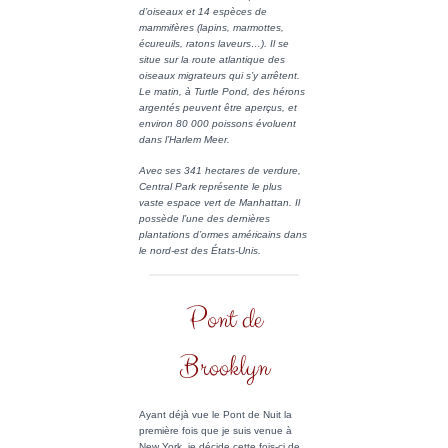
d’oiseaux et 14 espèces de
mammifères (lapins, marmottes,
écureuils, ratons laveurs…). Il se
situe sur la route atlantique des
oiseaux migrateurs qui s’y arrêtent.
Le matin, à Turtle Pond, des hérons
argentés peuvent être aperçus, et
environ 80 000 poissons évoluent
dans l’Harlem Meer.
Avec ses 341 hectares de verdure,
Central Park représente le plus
vaste espace vert de Manhattan. Il
possède l’une des dernières
plantations d’ormes américains dans
le nord-est des États-Unis.
Pont de
Brooklyn
Ayant déjà vue le Pont de Nuit la
première fois que je suis venue à
New York, je décide cette fois-ci de