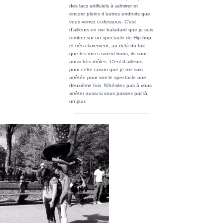
des lacs artificiels à admirer et
encore pleins d’autres endroits que
vous verrez ci-dessous. C’est
d’ailleurs en me baladant que je suis
tomber sur un spectacle de Hip-hop
et très clairement, au delà du fait
que les mecs soient bons, ils sont
aussi très drôles. C’est d’ailleurs
pour cette raison que je me suis
arrêtée pour voir le spectacle une
deuxième fois. N’hésitez pas à vous
arrêter aussi si vous passez par là
un jour.