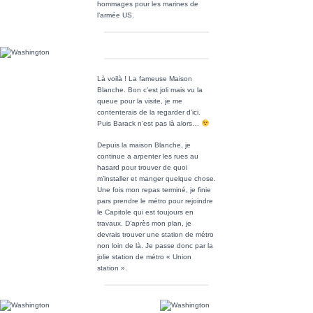
hommages pour les marines de
l’armée US.
Là voilà ! La fameuse Maison
Blanche. Bon c’est joli mais vu la
queue pour la visite, je me
contenterais de la regarder d’ici.
Puis Barack n’est pas là alors…
Depuis la maison Blanche, je
continue a arpenter les rues au
hasard pour trouver de quoi
m’installer et manger quelque chose.
Une fois mon repas terminé, je finie
pars prendre le métro pour rejoindre
le Capitole qui est toujours en
travaux. D’après mon plan, je
devrais trouver une station de métro
non loin de là. Je passe donc par la
jolie station de métro « Union
station ».