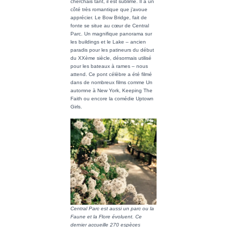
cherchais tant, il est sublime. Il a un
côté très romantique que j’avoue
apprécier. Le Bow Bridge, fait de
fonte se situe au cœur de Central
Parc. Un magnifique panorama sur
les buildings et le Lake – ancien
paradis pour les patineurs du début
du XXème siècle, désormais utilisé
pour les bateaux à rames – nous
attend. Ce pont célèbre a été filmé
dans de nombreux films comme Un
automne à New York, Keeping The
Faith ou encore la comédie Uptown
Girls.
Central Parc est aussi un parc ou la
Faune et la Flore évoluent. Ce
dernier accueille 270 espèces