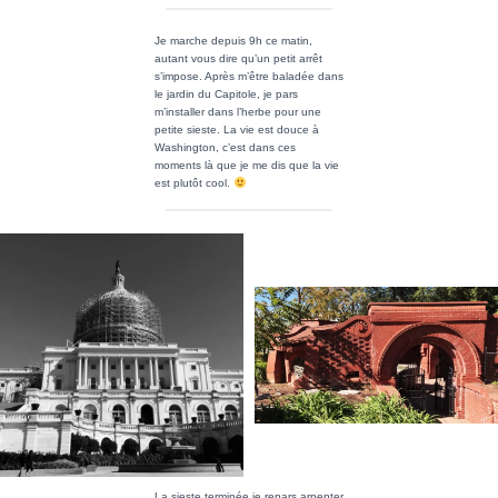
Je marche depuis 9h ce matin,
autant vous dire qu’un petit arrêt
s’impose. Après m’être baladée dans
le jardin du Capitole, je pars
m’installer dans l’herbe pour une
petite sieste. La vie est douce à
Washington, c’est dans ces
moments là que je me dis que la vie
est plutôt cool.
La sieste terminée je repars arpenter