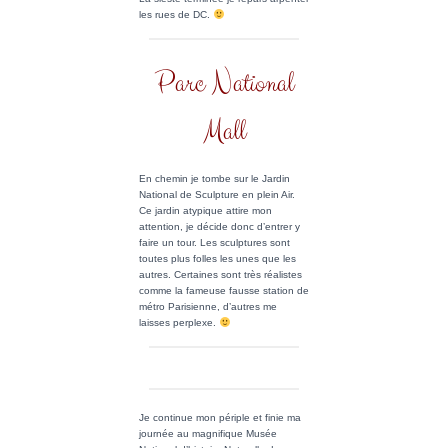
les rues de DC.
Parc National
Mall
En chemin je tombe sur le Jardin
National de Sculpture en plein Air.
Ce jardin atypique attire mon
attention, je décide donc d’entrer y
faire un tour. Les sculptures sont
toutes plus folles les unes que les
autres. Certaines sont très réalistes
comme la fameuse fausse station de
métro Parisienne, d’autres me
laisses perplexe.
Je continue mon périple et finie ma
journée au magnifique Musée