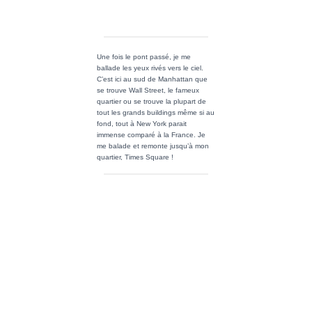
et la ville sont en symbiose, je ne
marche plus, je danse.
Après plusieurs blocs, j’arrive enfin
au fameux
Terminal Grand Central
.
Pendant les années 1990, la gare a
été entièrement rénovée, les travaux
ont duré jusqu’en 1998. Le plus
étonnant a été la redécouverte du
plafond du hall principal, orné d’un
ciel étoilé parsemé de constellations
et peint par Paul-César Helleu, qui
était caché sous une couche de
saleté et de suie.