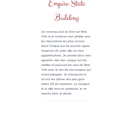
Après une heure à arpenter Grand
Central, je quitte cette gare immense
pour aller voir le fameux Empire
State Building. En route je rencontre
le Flatiron Building. Ce fameux
building qui, vu d’en haut prend la
forme d’un fer à repasser est
toujours aussi majestueux.
En grande fan de série, j’associe
évidemment l’Empire State Building